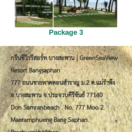
Package 3
กรีนซีวิวรีสอร์ท บางสะพาน | GreenSeaView
Resort Bangsaphan
777 ถนนชายหาดดอนสำราญ ม.2 ต.แม่รำพึง
อ.บางสะพาน จ.ประจวบคีรีขันธ์ 77140
Don Samranbeach . No. 777 Moo 2.
Maeramphueng Bang Saphan.